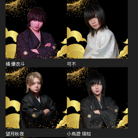
橘 優衣斗
可不
望月秋夜
小鳥遊 瑛知